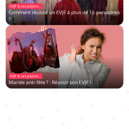
EVJF & ses pépins...
Comment réussir un EVJF à plus de 15 personnes
?
EVJF & ses pépins...
Mariée anti-fête ? : Réussir son EVJF !