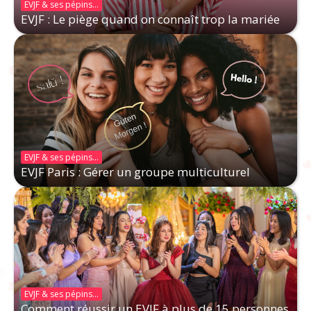
EVJF & ses pépins...
EVJF : Le piège quand on connaît trop la mariée
EVJF & ses pépins...
EVJF Paris : Gérer un groupe multiculturel
EVJF & ses pépins...
Comment réussir un EVJF à plus de 15 personnes