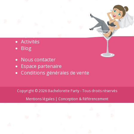
A propos
Activités
Blog
Nous contacter
Espace partenaire
Conditions générales de vente
Copyright © 2026 Bachelorette Party - Tous droits réservés
Mentions légales
|
Conception & Référencement