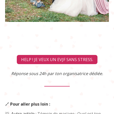
HELP ! JE VEUX UN EVJF SANS STRESS.
Réponse sous 24h par ton organisatrice dédiée.
🔗
Pour aller plus loin :
💡 Autre article :
Témoin de mariage : Quel est ton