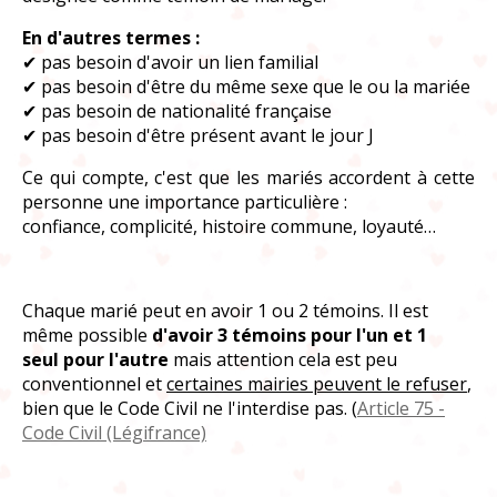
En d'autres termes :
✔
pas besoin d
'
avoir un lien familial
✔
pas besoin d
'ê
tre du m
ê
me sexe que le ou la mari
é
e
✔
pas besoin de nationalit
é
fran
ç
aise
✔
pas besoin d
'ê
tre pr
é
sent avant le jour J
Ce qui compte, c'est que les mariés accordent à cette
personne une importance particulière :
confiance, complicité, histoire commune, loyauté…
Chaque marié peut en avoir 1 ou 2 témoins. Il est
même possible
d'avoir 3 témoins pour l'un et 1
seul
pour l'autre
mais attention cela est peu
conventionnel et
certaines mairies peuvent le refuser
,
bien que le Code Civil ne l'interdise pas. (
Article 75 -
Code Civil (Légifrance)