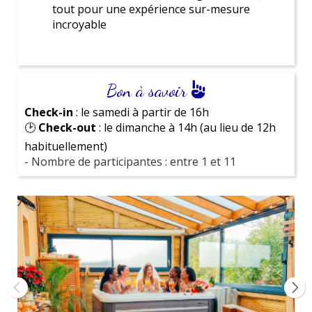
tout pour une expérience sur-mesure
incroyable
Organiser un EVJF
vendredi 03 juillet 2026
EVJF Paris DIY : Ateliers cosmétique &
maquillage
Bon à savoir
Check-in
: le samedi à partir de 16h
Nos avis
🕑
Check-out
: le dimanche à 14h (au lieu de 12h
habituellement)
- Nombre de participantes : entre 1 et 11
viviane BOURDY
12/06/2026
Magnifique journée grâce a une magnifique
organisation !pour mon EVJF Des prestataires au
top 👌 inoubliable Merci