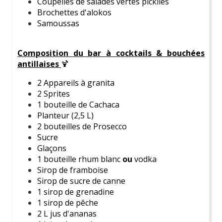
Coupelles de salades vertes picklies
nous connaissons parfaitement les rouages de
Brochettes d'alokos
l'organisation d'un enterrement de vie de jeune fille
Samoussas
réussi.
Notre équipe passionnée met tout en œuvre pour te
Composition du bar à cocktails & bouchées
proposer des activités originales et adaptées à
toutes
antillaises
🍹
les personnalités
et
tous les budgets.
2 Appareils à granita
2 Sprites
1 bouteille de Cachaca
Faite-nous confiance pour faire de cet événement un
Planteur (2,5 L)
moment magique et mémorable
pour la future
2 bouteilles de Prosecco
mariée et toutes ses amies
.
Sucre
Glaçons
1 bouteille rhum blanc
ou
vodka
Actualités et conseils
Sirop de framboise
Sirop de sucre de canne
1 sirop de grenadine
1 sirop de pêche
2 L jus d'ananas