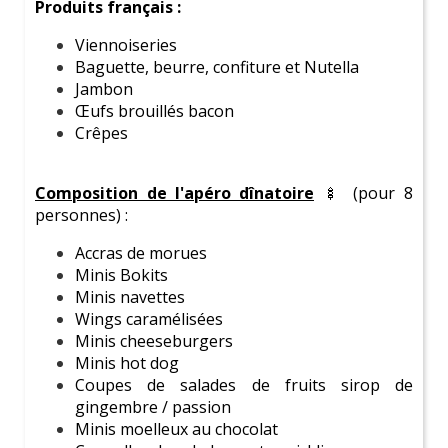
Produits français :
Balade en Tuktuk !
Locati
Viennoiseries
Baguette, beurre, confiture et Nutella
Jambon
Œufs brouillés bacon
Crêpes
Composition de l'a
péro dînatoire
🍢
(pour 8
personnes) :
Accras de morues
Minis Bokits
VOIR TOUTES NOS ACTIVITÉS
Minis navettes
Wings caramélisées
Minis cheeseburgers
Bachelorette Party
, ton partenaire pour
Minis hot dog
l'organisation d'un
EVJF qu'elle adorera, sans stress
Coupes de salades de fruits sirop de
pour toi
!
gingembre / passion
Minis moelleux au chocolat
Forts de notre expertise acquise au fil des années,