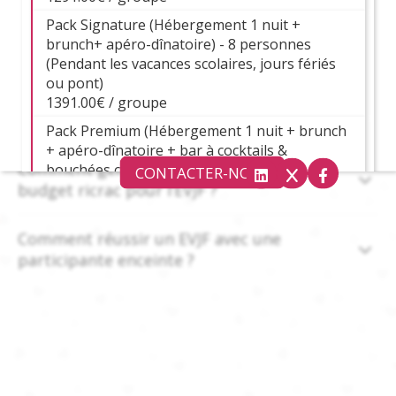
Pack Signature (Hébergement 1 nuit +
Comment anticiper le mauvais temps lors
brunch+ apéro-dînatoire) - 8 personnes
d’un EVJF ?
(Pendant les vacances scolaires, jours fériés
ou pont)
Comment faire avec un petit budget pour
1391.00€ / groupe
réussir un EVJF ?
Pack Premium (Hébergement 1 nuit + brunch
+ apéro-dînatoire + bar à cocktails &
Comment gérer une participante qui a un
bouchées créoles + Décoration "EVJF" +
CONTACTER-NOUS
budget ricrac pour l’EVJF ?
Karaoké & Blind-test) - 8 personnes (Hors
vacances scolaires, jours fériés ou pont)
1808.00€ / groupe
Comment réussir un EVJF avec une
Pack Premium (Hébergement 1 nuit + brunch
participante enceinte ?
+ apéro-dînatoire + bar à cocktails &
bouchées créoles + Décoration "EVJF" +
Karaoké & Blind-test) - 8 personnes (Pendant
les vacances scolaires, jours fériés ou pont)
1908.00€ / groupe
Options facultatives :