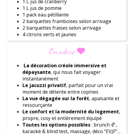
1 L jus de cranberry
1 L jus de pomme
1 pack eau pétillante
2 barquettes framboises selon arrivage
Organiser un EVJF
samedi 01 août 2026
2 barquettes fraises selon arrivage
EVJF Paris : Ateliers gourmands entre copines
4 citrons verts et jaunes
Ananas découpé
Bouquet menthe en été
On adore
Bonbons
Chips
La décoration créole immersive et
Cacahuètes
dépaysante
, qui nous fait voyager
60 petits fours
instantanément
Sucre blanc
Le jacuzzi privatif
, parfait pour un vrai
Glaçons (3 kg)
moment de détente entre copines
Organiser un EVJF
mercredi 15 juillet 2026
Ustensiles et vaisselle adaptés
EVJF Paris : Ateliers créatifs et artisanaux
La vue dégagée sur la forêt
, apaisante et
Carte de préparation des cocktails
ressourçante
Le confort et la modernité du logement
,
propre, cosy et entièrement équipé
Toutes les options possibles
: brunch 🥐,
karaoké & blind test, massage, déco “EVJF”…