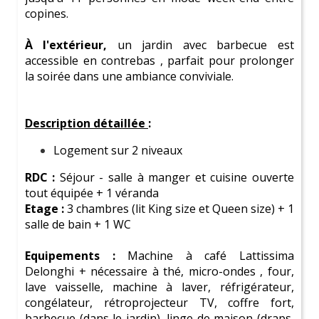
copines.
journée détente, une aventure palpitante ou une
soirée mémorable, nous avons ce qu'il te faut !
À l'extérieur,
un jardin avec barbecue est
accessible en contrebas , parfait pour prolonger
Tu as des questions ou besoin d'aide pour faire ton
la soirée dans une ambiance conviviale.
choix ? Nous sommes là pour t'accompagner.
Nous sommes passionnés par l'organisation d'
EVJF
et
Description détaillée
:
nous serons ravis de partager notre expérience pour
t'aider à organiser
un événement exceptionnel
.
Logement sur 2 niveaux
RDC :
Séjour - salle à manger et cuisine ouverte
tout équipée + 1 véranda
Etage :
3 chambres (lit King size et Queen size) + 1
salle de bain + 1 WC
Equipements :
Machine à café Lattissima
Delonghi + nécessaire à thé, micro-ondes , four,
lave vaisselle, machine à laver, réfrigérateur,
congélateur, rétroprojecteur TV, coffre fort,
barbecue (dans le jardin), linge de maison (draps,