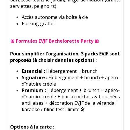
Paris
serviettes, peignoirs)
et Ile de France
Accès autonome via boîte à clé
Parking gratuit
🎀 Formules EVJF Bachelorette Party 🎀
Pour simplifier l'organisation, 3 packs EVJF sont
proposés (à choisir dans les options) :
Essentiel :
Hébergement + brunch
Coordinatrice
Signature :
Hébergement + brunch + apéro-
personnelle
dînatoire créole
Premium :
Hébergement + brunch + apéro-
dînatoire créole + bar à cocktails & bouchées
antillaises + décoration EVJF de la véranda +
karaoké / blind test illimité 🎤
Options à la carte :