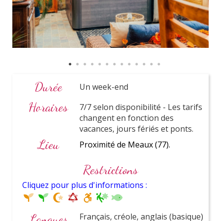
Nos partenaires
Durée
Un week-end
Horaires
7/7 selon disponibilité - Les tarifs
changent en fonction des
vacances, jours fériés et ponts.
Lieu
Proximité de Meaux (77).
Restrictions
Foire aux questions
Cliquez pour plus d'informations :
Beaucoup de questions ? Beaucoup de réponses !
Langues
Français, créole, anglais (basique)
Qui peut-être témoin et combien peut-on