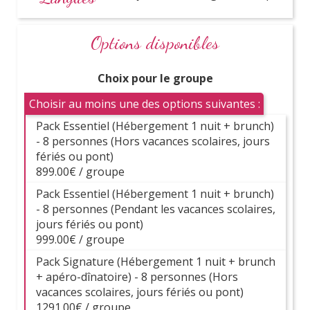
être à un mariage ?
Options disponibles
Quel rôle joue concrètement une témoin au
mariage ?
Choix pour le groupe
Choisir au moins une des options suivantes :
Quand prévoir l’EVJF ?
Pack Essentiel (Hébergement 1 nuit + brunch)
- 8 personnes (Hors vacances scolaires, jours
Qui et combien de personnes inviter à un
fériés ou pont)
EVJF ?
899.00€ / groupe
Pack Essentiel (Hébergement 1 nuit + brunch)
Peut-on convier des hommes à un EVJF ?
- 8 personnes (Pendant les vacances scolaires,
jours fériés ou pont)
Comment gérer le budget d’un EVJF ?
999.00€ / groupe
Pack Signature (Hébergement 1 nuit + brunch
+ apéro-dînatoire) - 8 personnes (Hors
Comment trouver les bonnes activités et
vacances scolaires, jours fériés ou pont)
organiser la journée d’EVJF ?
1291.00€ / groupe