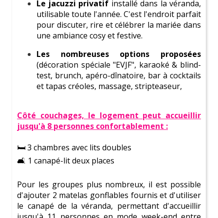
Le jacuzzi privatif
installé dans la véranda,
utilisable toute l'année. C'est l'endroit parfait
pour discuter, rire et célébrer la mariée dans
une ambiance cosy et festive.
Les nombreuses options proposées
(décoration spéciale "EVJF", karaoké & blind-
test, brunch, apéro-dînatoire, bar à cocktails
et tapas créoles, massage, stripteaseur,
Côté couchages, le logement peut accueillir
jusqu'à 8 personnes confortablement :
Ne perd plus une minute !
Réserve ta
séance
🛏️ 3 chambres avec lits doubles
découverte gratuite
dès maintenant
pour découvrir
🛋️ 1 canapé-lit deux places
comment nous pouvons t'aider à créer l'événement
parfait pour la future mariée.
Pour les groupes plus nombreux, il est possible
d'ajouter 2 matelas gonflables fournis et d'utiliser
Laisse-toi inspirer par notre
large gamme
le canapé de la véranda, permettant d'accueillir
d'
activités
et trouve celle qui co
rrespond parfaitement
jusqu'à 11 personnes en mode week-end entre
à la personnalité de ton amie
. Que tu cherche une