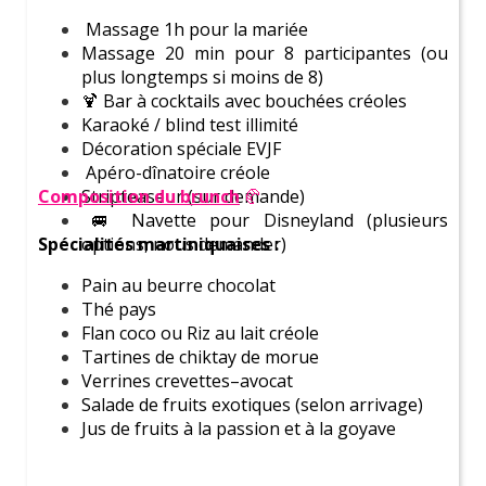
Massage 1h pour la mariée
Massage 20 min pour 8 participantes (ou
Prix
plus longtemps si moins de 8)
canons
🍹 Bar à cocktails avec bouchées créoles
Karaoké / blind test illimité
Décoration spéciale EVJF
Apéro-dînatoire créole
Composition
Stripteaseur (sur demande)
du brunch
🥐
🚐 Navette pour Disneyland (plusieurs
Spécialités martiniquaises :
options, nous demander)
Pain au beurre chocolat
Thé pays
Activités
Flan coco ou Riz au lait créole
Tartines de chiktay de morue
incontournables
Verrines crevettes–avocat
Salade de fruits exotiques (selon arrivage)
Jus de fruits à la passion et à la goyave
Découvrez nos dernières activités