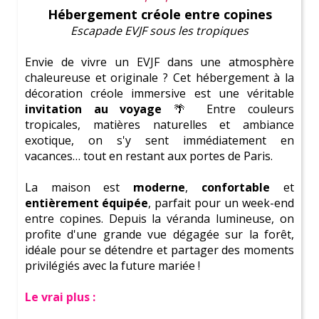
Hébergement créole entre copines
Escapade EVJF sous les tropiques
On te prévient :
Ici tu vas devenir une
Parfaite
Témoin de Mariage
Envie de vivre un EVJF dans une atmosphère
chaleureuse et originale ? Cet hébergement à la
Découvre de
superbes activités
décoration créole immersive est une véritable
invitation au voyage
🌴 Entre couleurs
Consulte notre
blog complet
tropicales, matières naturelles et ambiance
exotique, on s'y sent immédiatement en
Amuse-toi avec le
test de personnalité
vacances… tout en restant aux portes de Paris.
La maison est
moderne
,
confortable
et
entièrement équipée
, parfait pour un week-end
entre copines. Depuis la véranda lumineuse, on
Une coordinatrice à tes côtés pour
profite d'une grande vue dégagée sur la forêt,
organiser un EVJF inoubliable à
idéale pour se détendre et partager des moments
privilégiés avec la future mariée !
Paris !
Le vrai plus :