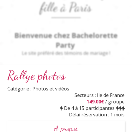
fille à Paris
Bienvenue chez Bachelorette
Party
Le site
préféré
des témoins de mariage !
Rallye photos
Tu viens d'apprendre le mariage d'une femme qui
t'est proche et tu es envahie d'une grande émotion.
Catégorie : Photos et vidéos
Secteurs : Ile de France
Deuxième vague d'émotion,
elle te désigne comme
149.00€
/ groupe
sa
témoin de mariage
.
De 4 à 15 participantes
Délai réservation : 1 mois
Te voilà donc arrivée sur notre formidable site pour
comprendre en quoi consiste ton rôle et comment lui
A propos
organiser un EVJF qu'elle va adorer !