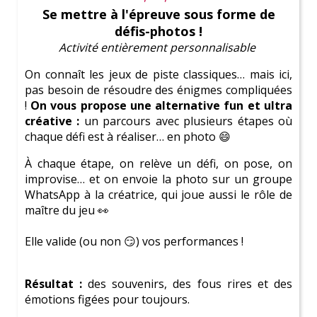
Se mettre à l'épreuve sous forme de
défis-photos !
On te prévient :
Ici tu vas devenir une
Parfaite
Activité entièrement personnalisable
Témoin de Mariage
On connaît les jeux de piste classiques… mais ici,
Découvre de
superbes activités
pas besoin de résoudre des énigmes compliquées
!
On vous propose une alternative fun et ultra
Consulte notre
blog complet
créative :
un parcours avec plusieurs étapes où
chaque défi est à réaliser… en photo 😄
Amuse-toi avec le
test de personnalité
À chaque étape, on relève un défi, on pose, on
improvise… et on envoie la photo sur un groupe
WhatsApp à la créatrice, qui joue aussi le rôle de
maître du jeu 👀
Une coordinatrice à tes côtés pour
Elle valide (ou non 😏) vos performances !
organiser un EVJF inoubliable à
Paris !
Résultat :
des souvenirs, des fous rires et des
émotions figées pour toujours.