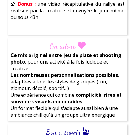
🎁
Bonus :
une vidéo récapitulative du rallye est
réalisée par la créatrice et envoyée le jour-même
ou sous 48h
Choix des rallyes
On adore
Le Rallye des Guerrières
Ce mix original entre jeu de piste et shooting
photo
, pour une activité à la fois ludique et
Place au dépassement de soi !
créative
Une reine des guerrières vous met à l'épreuve.
Les nombreuses personnalisations possibles
,
Pyramides humaines, haka royal, colin-maillard
adaptées à tous les styles de groupes (fun,
photo… il faudra être soudées, concentrées et
Ne perd plus une minute !
Réserve ta
séance
glamour, décalé, sportif…)
pleines d'énergie ⚡
découverte gratuite
dès maintenant
pour découvrir
Une expérience qui combine
complicité, rires et
comment nous pouvons t'aider à créer l'événement
souvenirs visuels inoubliables
parfait pour la future mariée.
Un format flexible qui s'adapte aussi bien à une
Le Rallye Friendly
ambiance chill qu'à un groupe ultra énergique
Laisse-toi inspirer par notre
large gamme
Glamour & amitié au rendez-vous !
d'
activités
et trouve celle qui co
rrespond parfaitement
Une top modèle vous challenge pour réaliser des
Bon à savoir
à la personnalité de ton amie
. Que tu cherche une