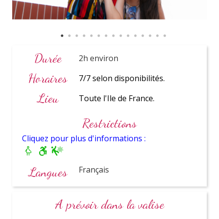
Paris
et Ile de France
Durée
2h environ
Horaires
7/7 selon disponibilités.
Lieu
Toute l'Ile de France.
Restrictions
Coordinatrice
Cliquez pour plus d'informations :
personnelle
Langues
Français
A prévoir dans la valise