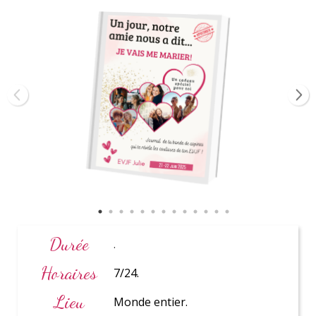
Paris
et Ile de France
Coordinatrice
personnelle
Durée
.
Horaires
7/24.
Lieu
Monde entier.