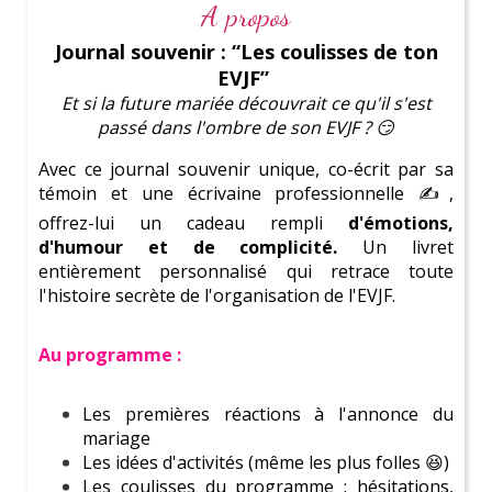
A propos
Journal souvenir : “Les coulisses de ton
On te prévient :
Ici tu vas devenir une
Parfaite
EVJF”
Témoin de Mariage
Et si la future mariée découvrait
ce qu'il s'est
passé dans l'ombre de son EVJF
? 😏
Découvre de
superbes activités
Avec ce journal souvenir unique, co-écrit par sa
Consulte notre
blog complet
témoin et une écrivaine professionnelle ✍️,
offrez-lui un cadeau rempli
d'émotions,
Amuse-toi avec le
test de personnalité
d'humour et de complicité.
Un livret
entièrement personnalisé qui retrace toute
l'histoire secrète de l'organisation de l'EVJF.
Une coordinatrice à tes côtés pour
Au programme :
organiser un EVJF inoubliable à
Les premières réactions à l'annonce du
Paris !
mariage
Les idées d'activités (même les plus folles 😆)
Les coulisses du programme : hésitations,