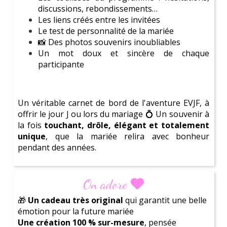
discussions, rebondissements…
Les liens créés entre les invitées
Le test de personnalité de la mariée
📸 Des photos souvenirs inoubliables
Un mot doux et sincère de chaque
participante
Un véritable carnet de bord de l'aventure EVJF, à
offrir le jour J ou lors du mariage 💍
Un souvenir à
la fois
touchant, drôle, élégant et totalement
unique
, que la mariée relira avec bonheur
pendant des années.
Ne perd plus une minute !
Réserve ta
séance
découverte gratuite
dès maintenant
pour découvrir
comment nous pouvons t'aider à créer l'événement
parfait pour la future mariée.
On adore
🎁
Un cadeau très original
qui garantit une belle
Laisse-toi inspirer par notre
large gamme
émotion pour la future mariée
d'
activités
et trouve celle qui co
rrespond parfaitement
Une création 100 % sur-mesure
, pensée
à la personnalité de ton amie
. Que tu cherche une