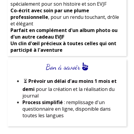
spécialement pour son histoire et son EVJF
journée détente, une aventure palpitante ou une
Co-écrit avec soin par une plume
soirée mémorable, nous avons ce qu'il te faut !
professionnelle
, pour un rendu touchant, drôle
et élégant
Tu as des questions ou besoin d'aide pour faire ton
Parfait en complément d'un album photo ou
choix ? Nous sommes là pour t'accompagner.
d'un autre cadeau EVJF
Un clin d'œil précieux à toutes celles qui ont
Nous sommes passionnés par l'organisation d'
EVJF
et
participé à l'aventure
nous serons ravis de partager notre expérience pour
t'aider à organiser
un événement exceptionnel
.
Bon à savoir
⏳
Prévoir un délai d'au moins 1 mois et
demi
pour la création et la réalisation du
journal
Process simplifié
: remplissage d'un
questionnaire en ligne, disponible dans
toutes les langues