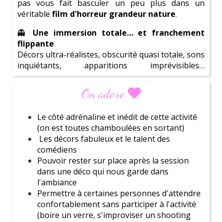
pas vous fait basculer un peu plus dans un
véritable
film d'horreur grandeur nature
.
👻
Une immersion totale… et franchement
flippante
Décors ultra-réalistes, obscurité quasi totale, sons
inquiétants, apparitions imprévisibles…
L'atmosphère est oppressante, troublante, et
totalement immersive. On perd ses repères, on
On adore
sursaute, on crie (beaucoup), on rit nerveusement
(aussi).
Le côté adrénaline et inédit de cette activité
Les groupes ne sont
(on est toutes chamboulées en sortant)
pas mélangés
: vous
évoluez uniquement entre vous. Enfin… en
Les décors fabuleux et le talent des
Ne perd plus une minute !
Réserve ta
séance
théorie.
comédiens
découverte gratuite
dès maintenant
pour découvrir
Car vous n'êtes clairement
Pouvoir rester sur place après la session
pas seules
dans ce
comment nous pouvons t'aider à créer l'événement
labyrinthe, et c'est bien là que réside toute la
dans une déco qui nous garde dans
parfait pour la future mariée.
terreur 😈
l'ambiance
Permettre à certaines personnes d'attendre
Laisse-toi inspirer par notre
large gamme
Une expérience qui se renouvelle
confortablement sans participer à l'activité
d'
activités
et trouve celle qui co
rrespond parfaitement
Les thèmes changent régulièrement, histoire de
(boire un verre, s'improviser un shooting
à la personnalité de ton amie
. Que tu cherche une