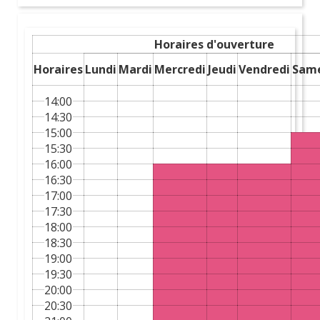
Balade en Tuktuk !
Locati
Horaires d'ouverture
Horaires
Lundi
Mardi
Mercredi
Jeudi
Vendredi
Sam
14:00
14:30
15:00
15:30
16:00
16:30
17:00
VOIR TOUTES NOS ACTIVITÉS
17:30
18:00
18:30
Bachelorette Party
, ton partenaire pour
19:00
l'organisation d'un
EVJF qu'elle adorera, sans stress
19:30
pour toi
!
20:00
20:30
Forts de notre expertise acquise au fil des années,