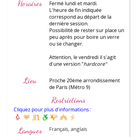
Horaires
Fermé lundi et mardi.
L'heure de fin indiquée
correspond au départ de la
Prix
dernière session.
canons
Possibilité de rester sur place un
peu après pour boire un verre
ou se changer.
Attention, le vendredi il s'agit
d'une version "
hardcore"
Lieu
Proche 20ème arrondissement
de Paris (Métro 9)
Activités
Restrictions
incontournables
Cliquez pour plus d'informations :
Langues
Français, anglais
Découvrez nos dernières activités