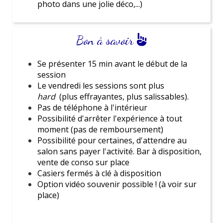
pouvoir revenir… si vous en avez le courage.
photo dans une jolie déco,...)
journée détente, une aventure palpitante ou une
Et pour les plus téméraires, le
vendredi
, une
soirée mémorable, nous avons ce qu'il te faut !
version encore plus
dark
est proposée. Oui,
encore plus.
Bon à savoir
Tu as des questions ou besoin d'aide pour faire ton
À réserver pour quel type d'EVJF ?
choix ? Nous sommes là pour t'accompagner.
✔️ Une future mariée qui adore les sensations
Se présenter 15 min avant le début de la
session
Nous sommes passionnés par l'organisation d'
EVJF
et
fortes
Le vendredi les sessions sont plus
nous serons ravis de partager notre expérience pour
✔️ Un groupe soudé, prêt à se serrer très fort la
hard
(plus effrayantes, plus salissables).
t'aider à organiser
un événement exceptionnel
.
main
Pas de téléphone à l'intérieur
❌ À éviter si la mariée déteste les frayeurs (ou fait
Possibilité d'arrêter l'expérience à tout
des bonds de 2 mètres à chaque bruit 👀)
moment (pas de remboursement)
Possibilité pour certaines, d'attendre au
Une activité intense, mémorable… et clairement
salon sans payer l'activité. Bar à disposition,
pas pour les âmes sensibles. Osera-t-on y entrer ?
vente de conso sur place
😏
Casiers fermés à clé à disposition
Option vidéo souvenir possible ! (à voir sur
place)