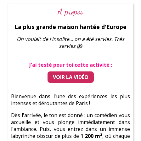
A propos
On te prévient :
Ici tu vas devenir une
Parfaite
La plus grande maison hantée d'Europe
Témoin de Mariage
Découvre de
superbes activités
On voulait de l'insolite… on a été servies. Très
servies 😱
Consulte notre
blog complet
Amuse-toi avec le
test de personnalité
J'ai testé pour toi cette activité :
VOIR LA VIDÉO
Bienvenue dans l'une des expériences les plus
Une coordinatrice à tes côtés pour
intenses et déroutantes de Paris !
organiser un EVJF inoubliable à
Dès l'arrivée, le ton est donné : un comédien vous
Paris !
accueille et vous plonge immédiatement dans
l'ambiance. Puis, vous entrez dans un immense
labyrinthe obscur de plus de
1 200 m²
, où chaque