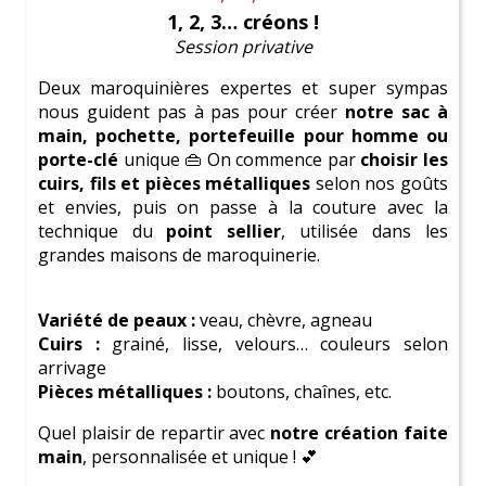
1, 2, 3… créons !
Session privative
On te prévient :
Ici tu vas devenir une
Parfaite
Deux maroquinières expertes et super sympas
Témoin de Mariage
nous guident pas à pas pour créer
notre sac à
Découvre de
superbes activités
main, pochette, portefeuille pour homme ou
porte-clé
unique 👜
On commence par
choisir les
Consulte notre
blog complet
cuirs, fils et pièces métalliques
selon nos goûts
et envies, puis on passe à la couture avec la
Amuse-toi avec le
test de personnalité
technique du
point sellier
, utilisée dans les
grandes maisons de maroquinerie.
Variété de peaux :
veau, chèvre, agneau
Une coordinatrice à tes côtés pour
Cuirs :
grainé, lisse, velours… couleurs selon
arrivage
organiser un EVJF inoubliable à
Pièces métalliques :
boutons, chaînes, etc.
Paris !
Quel plaisir de repartir avec
notre création faite
main
, personnalisée et unique ! 💕