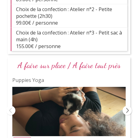
Choix de la confection : Atelier n°2 - Petite
Balade en Tuktuk !
Locati
pochette (2h30)
99.00€ / personne
Choix de la confection : Atelier n°3 - Petit sac à
main (4h)
155.00€ / personne
A faire sur place / A faire tout près
Puppies Yoga
Soi
VOIR TOUTES NOS ACTIVITÉS
Bachelorette Party
, ton partenaire pour
l'organisation d'un
EVJF qu'elle adorera, sans stress
pour toi
!
Forts de notre expertise acquise au fil des années,