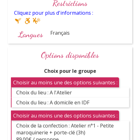
Restrictions
Cliquez pour plus d'informations :
Prix
canons
Langues
Français
Options disponibles
Choix pour le groupe
Choisir au moins une des options suivantes :
Choix du lieu : A l'Atelier
Activités
Choix du lieu : A domicile en IDF
incontournables
Choisir au moins une des options suivantes :
Choix de la confection : Atelier n°1 - Petite
maroquinerie + porte-clé (3h)
Découvrez nos dernières activités
89.00€ / personne