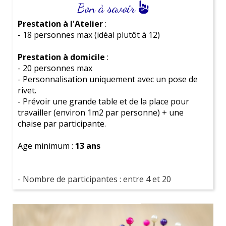
Bon à savoir
Cuirs issus de
stocks dormants
de grandes
journée détente, une aventure palpitante ou une
maisons de couture
soirée mémorable, nous avons ce qu'il te faut !
Prestation à l'Atelier
:
Au lieu d'être détruits, ces cuirs de qualité sont
- 18 personnes max (idéal plutôt à 12)
réutilisés pour nos ateliers, pour une création
Tu as des questions ou besoin d'aide pour faire ton
belle et durable 🌍
choix ? Nous sommes là pour t'accompagner.
Prestation à domicile
:
- 20 personnes max
Nous sommes passionnés par l'organisation d'
EVJF
et
- Personnalisation uniquement avec un pose de
nous serons ravis de partager notre expérience pour
rivet.
t'aider à organiser
un événement exceptionnel
.
- Prévoir une grande table et de la place pour
travailler (environ 1m2 par personne) + une
chaise par participante.
Age minimum :
13 ans
- Nombre de participantes : entre 4 et 20