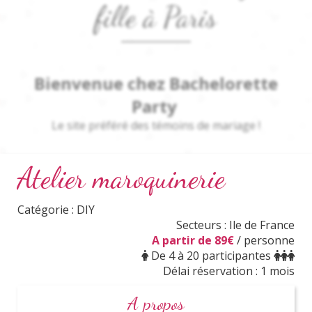
fille à Paris
Bienvenue chez Bachelorette
Party
Le site
préféré
des témoins de mariage !
Atelier maroquinerie
Tu viens d'apprendre le mariage d'une femme qui
t'est proche et tu es envahie d'une grande émotion.
Catégorie : DIY
Secteurs : Ile de France
Deuxième vague d'émotion,
elle te désigne comme
A partir de 89€
/ personne
sa
témoin de mariage
.
De 4 à 20 participantes
Délai réservation : 1 mois
Te voilà donc arrivée sur notre formidable site pour
comprendre en quoi consiste ton rôle et comment lui
A propos
organiser un EVJF qu'elle va adorer !