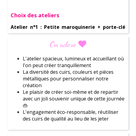
Choix des ateliers
Atelier n°1 : Petite maroquinerie + porte-clé
(3h)
Un porte-monnaie, porte-carte ou portefeuille
On adore
(pour homme par exemple) + un porte-clé assorti
🔑
L'atelier spacieux, lumineux et accueillant où
Atelier n°2 : Petite pochette
l'on peut créer tranquillement
(2h30)
Une pochette ou portefeuille.
La diversité des cuirs, couleurs et pièces
💡
Astuce EVJF :
métalliques pour personnaliser notre
on se crée toutes la
même
pochette assortie
création
pour le jour du mariage
Ne perd plus une minute !
Réserve ta
séance
Le plaisir de créer soi-même et de repartir
découverte gratuite
dès maintenant
pour découvrir
Atelier n°3 : Petit sac à main
(4h)
avec un joli souvenir unique de cette journée
comment nous pouvons t'aider à créer l'événement
Un sac type pochette ou bourse, parfait pour
👜
parfait pour la future mariée.
arborer fièrement notre création 👜
L'engagement éco-responsable, réutiliser
des cuirs de qualité au lieu de les jeter
Laisse-toi inspirer par notre
large gamme
Engagement éco-responsable
d'
activités
et trouve celle qui co
rrespond parfaitement
à la personnalité de ton amie
. Que tu cherche une